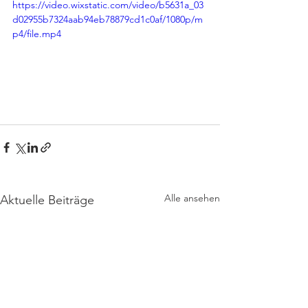
https://video.wixstatic.com/video/b5631a_03
d02955b7324aab94eb78879cd1c0af/1080p/m
p4/file.mp4
Alle ansehen
Aktuelle Beiträge