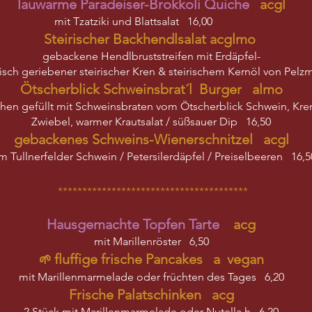
lauwarme Paradeiser-Brokkoli Quiche
acgl
mit Tzatziki und Blattsalat 16,00
Steirischer Backhendlsalat acglmo
gebackene Hendlbruststreifen mit Erdäpfel-
 frisch geriebener steirischer Kren & steirischem Kernöl von Pelz
Ötscherblick Schweinsbrat´l Burger almo
chen gefüllt mit Schweinsbraten vom Ötscherblick Schwein, Kre
Zwiebel, warmer Krautsalat / süßsauer Dip 16,50
gebackenes Schweins-Wienerschnitzel acgl
m Tullnerfelder Schwein / Petersilerdäpfel / Preiselbeeren 16,5
***************************************
Hausgemachte Topfen Tarte
acg
mit Marillenröster 6,50
fluffige frische Pancakes a vegan
🌱
mit Marillenmarmelade oder früchten des Tages 6,20
Frische Palatschinken acg
2 Stück mit Marillenmarmelade oder Nutella h 6,20