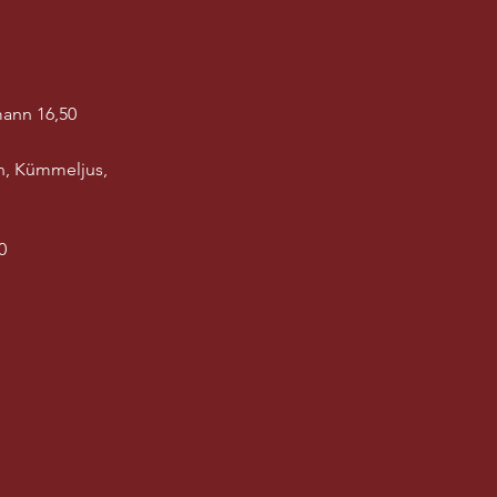
mann 16,50
n, Kümmeljus,
0