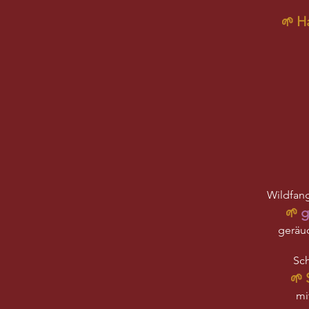
H
🌱
Wildfang
g
🌱
geräuc
Sc
🌱
mi