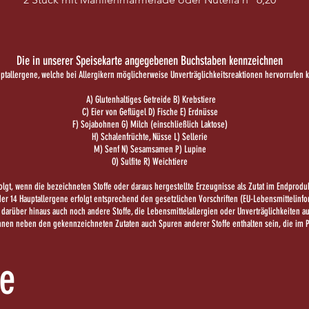
Die in unserer Speisekarte angegebenen Buchstaben kennzeichnen
uptallergene, welche bei Allergikern möglicherweise Unverträglichkeitsreaktionen hervorrufen 
A) Glutenhaltiges Getreide B) Krebstiere
C) Eier von Geflügel D) Fische E) Erdnüsse
F) Sojabohnen G) Milch (einschließlich Laktose)
H) Schalenfrüchte, Nüsse L) Sellerie
M) Senf N) Sesamsamen P) Lupine
O) Sulfite R) Weichtiere
lgt, wenn die bezeichneten Stoffe oder daraus hergestellte Erzeugnisse als Zutat im Endproduk
er 14 Hauptallergene erfolgt entsprechend den gesetzlichen Vorschriften (EU-Lebensmittelinf
t darüber hinaus auch noch andere Stoffe, die Lebensmittelallergien oder Unverträglichkeiten 
 können neben den gekennzeichneten Zutaten auch Spuren anderer Stoffe enthalten sein, die i
te