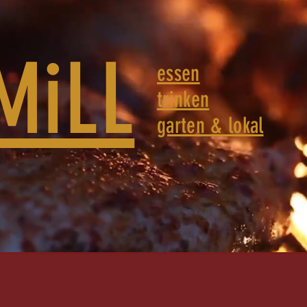
MiLL
essen
trinken
garten & lokal