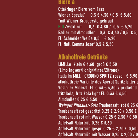
Biere a
Ottakringer Biere vom Fass
Wiener Spezial* 0,3 € 4,30 /
0,5 € 5,6
0
*mit Wiener Braugerste gebraut
BIO
Zwickl rot 0,3 € 4,80 /
0,5 € 6,20
Radler mit Almdudler 0,3 € 4,30 / 0,5
€ 5,
Fl. Schneider Weiße 0,5 € 6,20
Fl. Null Komma Josef 0,5 € 5,50
Alkoholfreie Getränke
LiMILLo klein € 4,60 groß € 5,50
(Limo Ingwer/Honig/Minze/Zitrone)
Italia im MiLL CRODINO SPRITZ rosso € 5,90
alkoholfreie Variante des Aperol Spritz bitter
Vöslauer Mineral Fl. 0,33 € 3,30 /
prickelnd
fritz kola, fritz kola light Fl. 0,33 € 4,50
Almdudler 0,25 € 3,50
Weingut Pittnauer-Gols
Traubensaft rot 0,25 
Traubensaft rot gespritzt 0,25 € 2,90 /
0,50 €
Traubensaft rot mit Wasser 0,25 € 2,30 / 0,50
Apfelsaft Naturtrüb 0,25 € 3,60
Apfelsaft Naturtrüb gespr. 0,25 € 2,70 /
0,50 
Apfelsaft Naturtrüb mit Wasser 0,25 € 2,00 / 