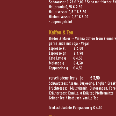
Sodawasser 0,25 € 2,00 /
Soda mit frischer Z
Hollersoda 0,25 € 2,50
Hollerwasser 0,5 * € 3,50
Himbeerwasser 0,5* € 3,00
· Jugendgetränk!
Kaffee & Tee
Bieder & Maier -- Vienna Coffee
from Vienna w
gerne auch mit Soja - Vegan
Espresso kl. € 3,0
0
Espresso gr. € 4,90
Cafe Latte g € 4,30
Melange g € 4,30
Cappuccino g € 4,30
verschiedene Tee´s je € 3,5
0
Schwarztees: Assam, Darjeeling,
English Break
Früchtetees: Multivitamin, Blutorangen,
Fore
Kräutertees: Kamille, 8 Kräuter, Pfefferminze
Grüner Tee /
Rotbusch-Vanille Tee
Trinkschokolade Pompadour g € 4,5
0