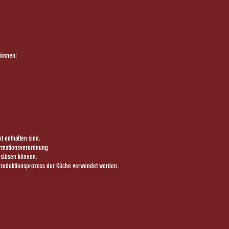
können:
t enthalten sind.
ormationsverordnung
auslösen können.
m Produktionsprozess der Küche verwendet werden.