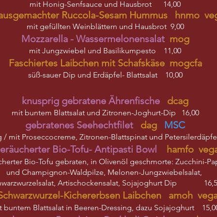
mit Honig-Senfsauce und Hausbrot 14,00
ausgemachter Ruccola-Sesam Hummus hnmo ve
mit gefüllten Weinblättern und Hausbrot 9,00​
Mozzarella - Wassermelonensalat
mog
mit Jungzwiebel und Basilikumpesto 11,00​
Faschiertes Laibchen mit Schafskäse mogcfa
süß-sauer Dip und Erdäpfel- Blattsalat 10,00
knusprig gebratene Ährenfische
dcag
mit buntem Blattsalat und Zitronen-Joghurt-Dip 16,00
gebratenes Seehechtfilet
dag
MSC
 / mit Proseccocreme, Zitronen-Blattspinat und Petersilerdäpfe
eräucherter Bio-Tofu- Antipasti Bowl
hamfo veg
herter Bio-Tofu gebraten, in Olivenöl geschmorte: Zucchini-Pa
und Champignon-Waldpilze, Melonen-Jungzwiebelsalat,
hwarzwurzelsalat, Artischockensalat, Sojajoghurt Dip 16,
Schwarzwurzel-Kichererbsen Laibchen amoh veg
t buntem Blattsalat in Beeren-Dressing, dazu Sojajoghurt 15,0