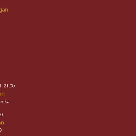
gan
l 21,00
an
prika
50
an
0