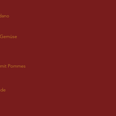
adano
m Gemüse
rt mit Pommes
ade