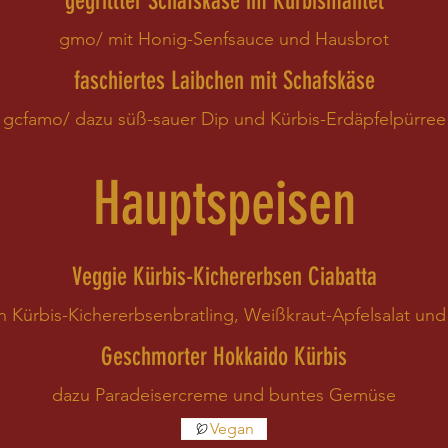
gegrillter Schafskäse im Kürbismantel
gmo/ mit Honig-Senfsauce und Hausbrot
faschiertes Laibchen mit Schafskäse
gcfamo/ dazu süß-sauer Dip und Kürbis-Erdäpfelpürree
Hauptspeisen
Veggie Kürbis-Kichererbsen Ciabatta
n Kürbis-Kichererbsenbratling, Weißkraut-Apfelsalat und
Geschmorter Hokkaido Kürbis
dazu Paradeisercreme und buntes Gemüse
Vegan