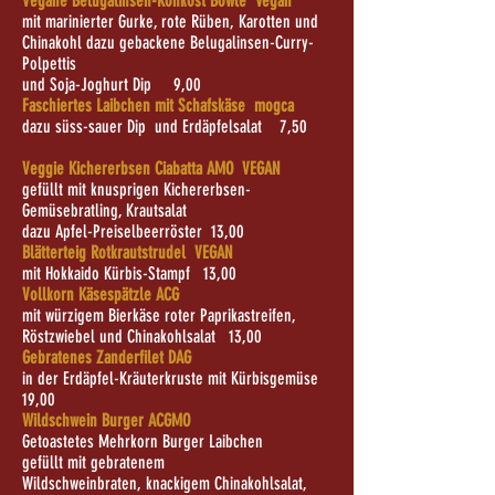
Vegane Belugalinsen-Rohkost Bowle Vegan
mit marinierter Gurke, rote Rüben, Karotten und
Chinakohl dazu gebackene Belugalinsen-Curry-
Polpettis
und Soja-Joghurt Dip 9,00
Faschiertes Laibchen mit Schafskäse mogca
dazu süss-sauer Dip und Erdäpfelsalat 7,50
Veggie Kichererbsen Ciabatta AMO VEGAN
gefüllt mit knusprigen Kichererbsen-
Gemüsebratling, Krautsalat
dazu Apfel-Preiselbeerröster 13,00
Blätterteig Rotkrautstrudel VEGAN
mit Hokkaido Kürbis-Stampf 13,00
Vollkorn Käsespätzle ACG
mit würzigem Bierkäse roter Paprikastreifen,
Röstzwiebel und Chinakohlsalat 13,00
Gebratenes Zanderfilet DAG
in der Erdäpfel-Kräuterkruste mit Kürbisgemüse
19,00
Wildschwein Burger ACGMO
Getoastetes Mehrkorn Burger Laibchen
gefüllt mit gebratenem
Wildschweinbraten,
knackigem Chinakohlsalat,