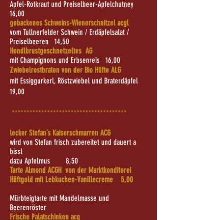
Apfel-Rotkraut und Preiselbeer-Apfelchutney
16,00
gebackenes Schweins-Wienerschnitzel acgl
vom Tullnerfelder Schwein / Erdäpfelsalat /
Preiselbeeren 14,50
Hendlbrustgeschnetzeltes AG
mit Champignons und Erbsenreis 16,00
Zwiebelrostbraten von der Bio Hüfte ALG
mit Essiggurkerl, Röstzwiebel und Braterdäpfel
19,00
***************************************
lecker Stefan´s Kaiserschmarren ACG
wird von Stefan frisch zubereitet und dauert a
bissl
dazu Apfelmus 8,50
Tarte Almond ACGH von der Marktkonditorei
Hüftgold mit Lebkuchen-Vanillecreme 5,00
Mürbteigtarte mit Mandelmasse und
Beerenröster
Frische Palatschinken acg