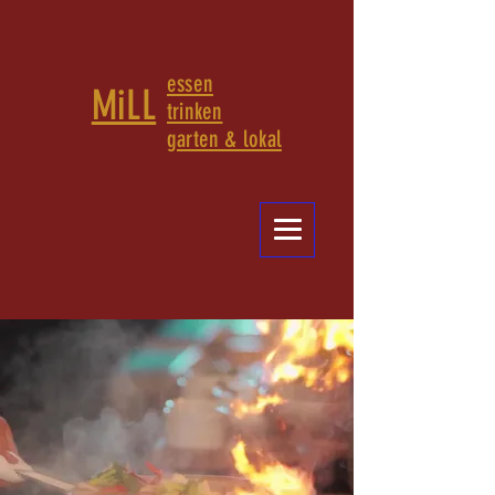
essen
MiLL
trinken
garten & lokal