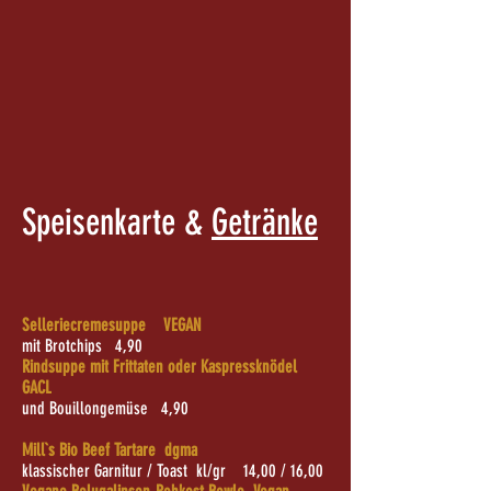
Speisenkarte &
Getränke
Selleriecremesuppe VEGAN
mit Brotchips 4,90
Rindsuppe mit Frittaten oder Kaspressknödel
GACL
und Bouillongemüse 4,90
Mill`s Bio Beef Tartare dgma
klassischer Garnitur / Toast kl/gr 14,00 / 16,00